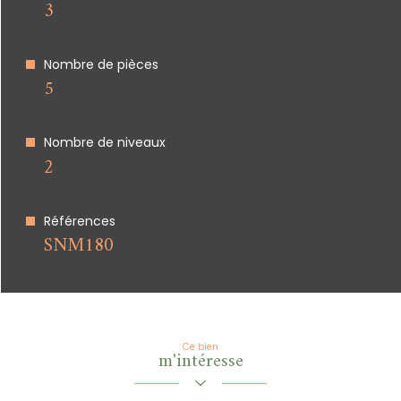
3
Nombre de pièces
5
Nombre de niveaux
2
Références
SNM180
Ce bien
m'intéresse