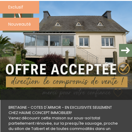
Exclusif
Plus d'informations
financières
Nouveauté
Plus de
détails
la
copropriété
BRETAGNE - COTES D'ARMOR - EN EXCLUSIVITE SEULEMENT
CHEZ HAUME CONCEPT IMMOBILIER!
Venez découvrir cette maison sur sous-sol total
partiellement rénovée, sur la presqu'île sauvage, proche
du sillon de Talbert et de toutes commodités dans un