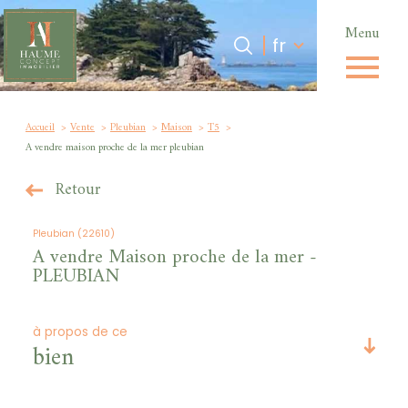
Menu
Langue
Langue
fr
0
Accueil
fr
Accueil
Vente
Pleubian
Maison
T5
A vendre maison proche de la mer pleubian
Retour
Pleubian (22610)
A vendre Maison proche de la mer -
PLEUBIAN
à propos de ce
bien