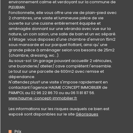
Plus d'informations sur
environnement calme et verdoyant sur la commune de
le quartier
PLEUBIAN.
Fonctionnelle, elle vous offre une vie de plain-pied avec
2 chambres, une vaste et lumineuse pièce de vie
ouverte sur une cuisine entièrement équipée et
aménagée donnant sur une véranda avec vue sur la
nature, un coin salon, une salle de bain et un wc séparé.
A l'étage: vous disposez d'une chambre d'environ 15m2
Bilan
sous mansarde et sur parquet flottant, ainsi qu' une
énergétique
grande pièce à aménager selon vos besoins de 25m2
(chambre, dressing, wc...).
Au sous-sol: Un garage pouvant accueillir 2 véhicules,
une buanderie/ atelier/ cave complètent l'ensemble.
Le tout sur une parcelle de 600m2 avec remise et
dépendance.
N'attendez plus!! une visite s'impose rapidement en
contactant l'agence HAUME CONCEPT IMMOBILIER de
PAIMPOL au 02 96 22 86 70 ou au 06 11 81 87 56.
www.haume-concept-immobilier.fr
Les informations sur les risques auxquels ce bien est
exposé sont disponibles sur le site
Géorisques
Prix