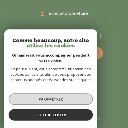
espace propriétaire
VOUS ÊTES VENDEUR ?
Comme beaucoup, notre site
utilise les cookies
estimez votre bien dès à présent
On aimerait vous accompagner pendant
votre visite.
En poursuivant, vous acceptez l'utilisation des
cookies par ce site, afin de vous proposer des
contenus adaptés et réaliser des statistiques !
© 2022
Tous droits réservés
PARAMÉTRER
Traduction powered by Google
Nos honoraires
Plan du site
TOUT ACCEPTER
Mentions légales
Partenaires
Admin