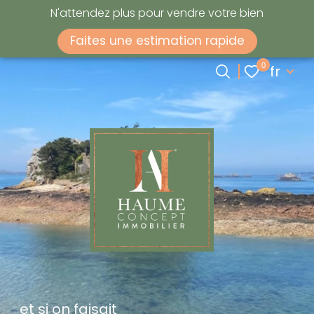
N'attendez plus pour vendre votre bien
Langue
0
Accueil
fr
Faites une estimation rapide
Langue
0
fr
et si on faisait