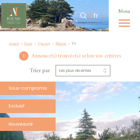
Menu
Langue
Langue
fr
0
Accueil
fr
Accueil
Vente
Quessoy
Maison
T4
Annonce(s) trouvée(s) selon vos critères
1
Trier par
Les plus récentes
Sous-compromis
Exclusif
Nouveauté