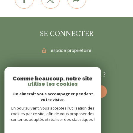
facebook
twitter
Plus
de
partage
SE CONNECTER
espace propriétaire
VOUS ÊTES VENDEUR ?
Comme beaucoup, notre site
utilise les cookies
estimez votre bien dès à présent
On aimerait vous accompagner pendant
votre visite.
En poursuivant, vous acceptez l'utilisation des
cookies par ce site, afin de vous proposer des
contenus adaptés et réaliser des statistiques !
© 2022
Tous droits réservés