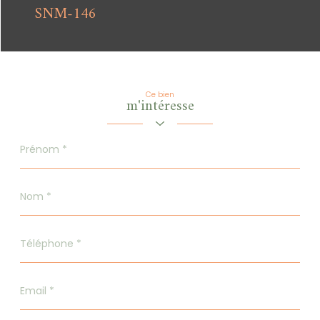
SNM-146
Ce bien
m'intéresse
Prénom
*
Nom
*
Téléphone
*
Email
*