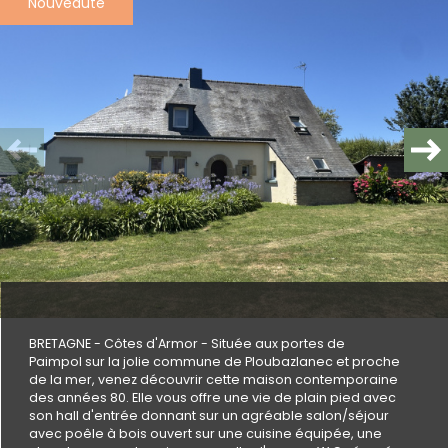
Nouveauté
Plus d'informations
financières
Plus de
détails
la
copropriété
BRETAGNE - Côtes d'Armor - Située aux portes de
Paimpol sur la jolie commune de Ploubazlanec et proche
de la mer, venez découvrir cette maison contemporaine
des années 80. Elle vous offre une vie de plain pied avec
son hall d'entrée donnant sur un agréable salon/séjour
Plus d'informations sur
avec poêle à bois ouvert sur une cuisine équipée, une