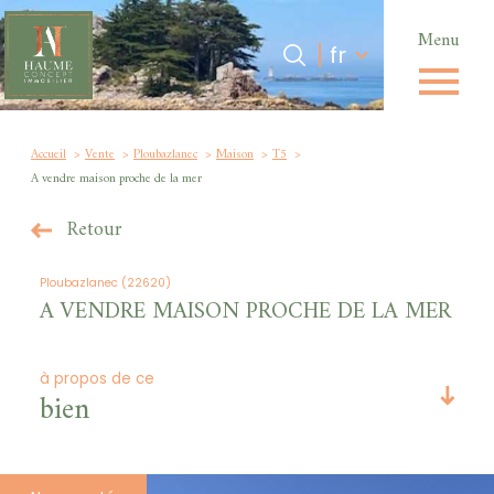
Menu
Langue
Langue
fr
0
Accueil
fr
Accueil
Vente
Ploubazlanec
Maison
T5
A vendre maison proche de la mer
Retour
Ploubazlanec (22620)
A VENDRE MAISON PROCHE DE LA MER
à propos de ce
bien