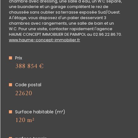
le quartier
chambre avec dressing, une salle d'eau, un W.C séparé,
une buanderie et un garage complètent le rez de
chaussée sans oublier sa terrasse exposée Sud/Ouest.
A l'étage, vous disposez d'un palier desservant 3
chambres avec rangements, une salle de bain et un
W.C. Pour une visite, contacter rapidement l'agence
HAUME CONCEPT IMMOBILIER DE PAIMPOL au 02.96.22.86.70.
Bilan
www.haume-concept-immobilier.fr
énergétique
Prix
388 854 €
Code postal
22620
Surface habitable (m²)
120 m²