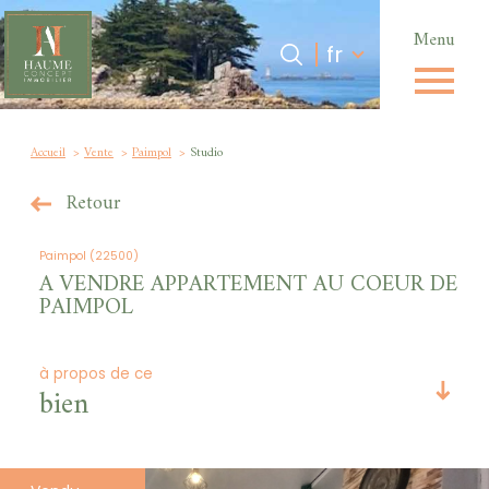
Menu
Langue
Langue
fr
0
Accueil
fr
Accueil
Vente
Paimpol
Studio
Retour
Paimpol (22500)
A VENDRE APPARTEMENT AU COEUR DE
PAIMPOL
à propos de ce
bien