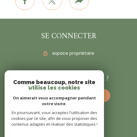
facebook
twitter
Plus
de
partage
SE CONNECTER
espace propriétaire
VOUS ÊTES VENDEUR ?
Comme beaucoup, notre site
utilise les cookies
estimez votre bien dès à présent
On aimerait vous accompagner pendant
votre visite.
En poursuivant, vous acceptez l'utilisation des
cookies par ce site, afin de vous proposer des
contenus adaptés et réaliser des statistiques !
© 2022
Tous droits réservés