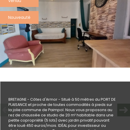
Vendu
Plus de
détails
Nouveauté
la
copropriété
Plus d'informations sur
le quartier
BRETAGNE - Côtes d'Armor - Situé à 50 mètres du PORT DE
PLAISANCE et proche de toutes commodités à pieds sur
la jolie commune de Paimpol. Nous vous proposons au
rez de chaussée ce studio de 20 m² habitable dans une
petite copropriété (5 lots) avec jardin privatif pouvant
Bilan
être loué 450 euros/mois. IDÉAL pour investisseur ou